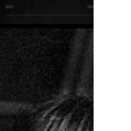
Certains d'entre vous, lecteurs du Floyd blog,
ont peut-être eu le privilège de voir les Pink
Floyd en concert en France ? Depuis ses...