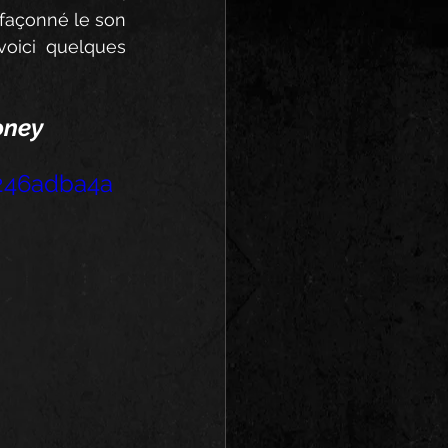
 façonné le son 
oici quelques 
ney
5246adba4a