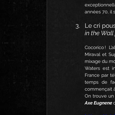
exceptionnelle
années 70, il s
Le cri pou
in the Wall
Cocorico ! L’
Miraval et Su
mixage du morc
Waters est in
France par tél
temps de faç
commençait à s
On trouve un 
Axe Eugnene