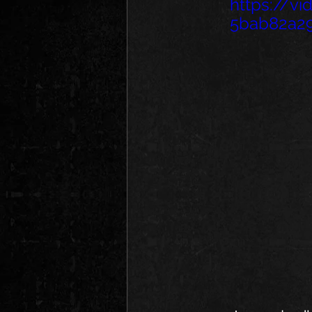
https://v
5bab82a29