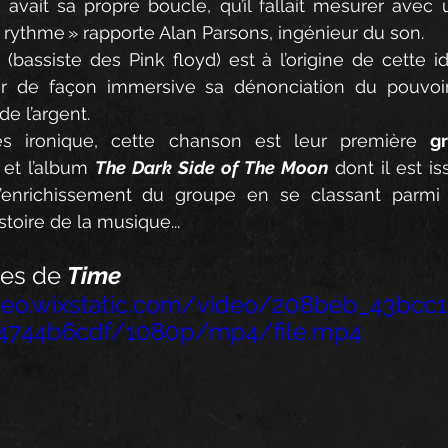
avait sa propre boucle, qu’il fallait mesurer avec 
n rythme » rapporte Alan Parsons, ingénieur du son.
(bassiste des Pink floyd) est à l’origine de cette i
rer de façon immersive sa dénonciation du pouvoir
de l’argent.
s ironique, cette chanson est leur première 
gr
 et l’album 
The Dark Side of The Moon
 dont il est i
l’enrichissement du groupe en se classant parmi 
stoire de la musique... 
es de 
Time
ideo.wixstatic.com/video/208beb_43bcc
4744b6cdf/1080p/mp4/file.mp4