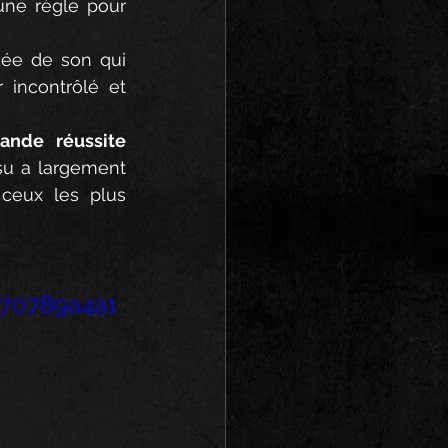
une règle pour 
dée de son qui 
 incontrôlé et 
ande réussite 
ssu a largement 
ceux les plus 
170789a4a1