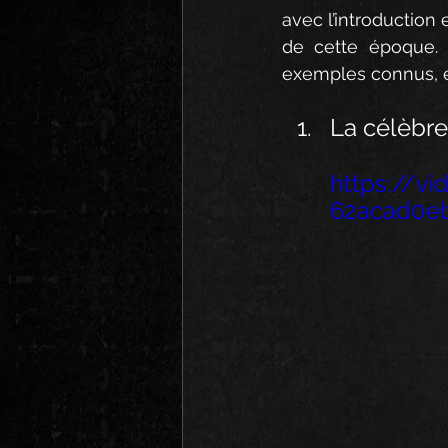
avec l’introduction 
de cette époque. 
exemples connus, e
La célèbre
https://v
62acad0e