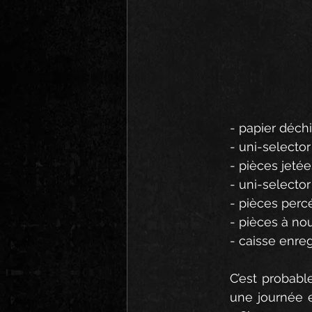
- papier déchi
- uni-selecto
- pièces jetée
- uni-selector
- pièces percé
- pièces à n
- caisse enre
C’est probabl
une journée e