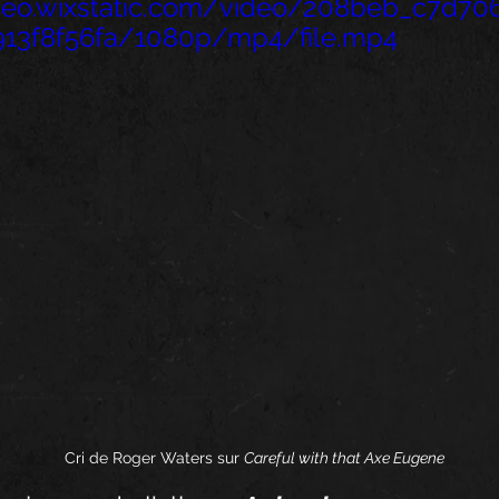
ideo.wixstatic.com/video/208beb_c7d7
13f8f56fa/1080p/mp4/file.mp4
Cri de Roger Waters sur 
Careful with that Axe Eugene