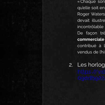
« Chaque son 
qu’elle soit e
Roger Waters 
devait illust
incontrôlable 
De façon trè
commerciale
contribué à 
vendus de l’hi
Les horlog
https://v
09ddb922