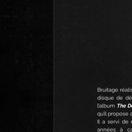
Bruitage réal
disque de dém
l’album 
The D
qu’il propose 
Il
 a servi de
années à ca