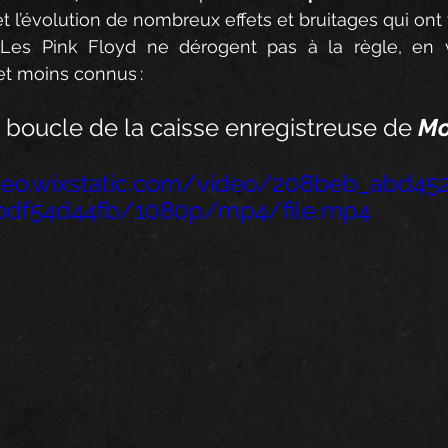
et l’évolution de nombreux effets et bruitages qui ont
Les Pink Floyd ne dérogent pas à la règle, en v
t moins connus : 
 boucle de la caisse enregistreuse de 
Mo
ideo.wixstatic.com/video/208beb_abd4
bdf54d44fb/1080p/mp4/file.mp4