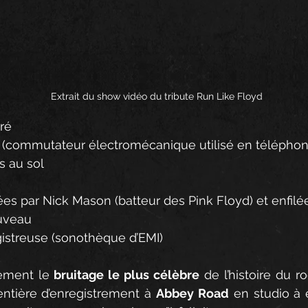
Extrait du show vidéo du tribute Run Like Floyd
ré 
r (commutateur électromécanique utilisé en téléphon
s au sol
es par Nick Mason (batteur des Pink Floyd) et enfilée
ouveau
gistreuse (sonothèque d’EMI) 
ement le
 bruitage le plus célèbre
 de l’histoire du r
ntière d’enregistrement à 
Abbey Road
 en studio à 