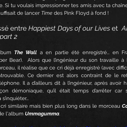
. Si tu voulais impressionner tes amis avec ta chaîne
uffisait de lancer 
Time
 des Pink Floyd à fond ! 
ssé entre 
Happiest Days of our Lives
 et 
 A
 part 2
album 
The Wall
 a en partie été enregistré... en Fra
per Bear).  Alors que l’ingénieur du son travaille à 
eau, il réalise que ce cri déjà enregistré (avec diffic
trouvable. Ce dernier est alors contraint de le ref
éphone. Il a d’ailleurs dit à l’ingénieur, après avoir h
on démoniaque, qu’il était temps d’arrêter car 
’inquiéter... 
cri similaire mais bien plus long dans le morceau 
Ca
de l'album 
Ummagumma
.