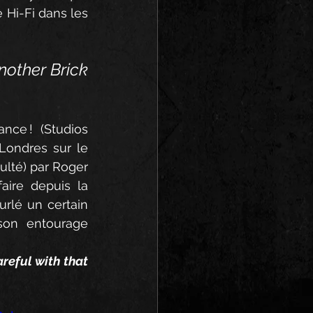
 Hi-Fi dans les 
nother Brick 
nce ! (Studios 
Londres sur le 
ulté) par Roger 
aire depuis la 
urlé un certain 
son entourage 
reful with that 